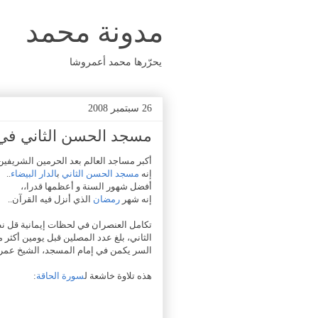
مدونة محمد
يحرّرها محمد أعمروشا
26 سبتمبر 2008
مسجد الحسن الثاني في
أكبر مساجد العالم بعد الحرمين الشريفين
إنه
مسجد الحسن الثاني
ب
الدار البيضاء
..
أفضل شهور السنة و أعظمها قدرا،،
إنه شهر
رمضان
الذي أنزل فيه القرآن..
تكامل العنصران في لحظات إيمانية قل نظ
الثاني، بلغ عدد المصلين قبل يومين أكثر من 260 ألف مصلي، و تتوقع وفود أكبر من المصلين ليلة القدر بعد
السر يكمن في إمام المسجد، الشيخ عمر ا
هذه تلاوة خاشعة ل
سورة الحاقة
: