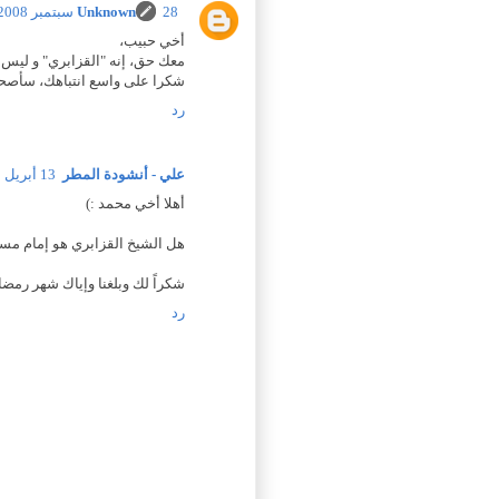
28 سبتمبر 2008 في 11:52 م
Unknown
أخي حبيب،
معك حق، إنه "القزابري" و ليس 
شكرا على واسع انتباهك، سأصححه
رد
علي - أنشودة المطر
13 أبريل 2009 في 9:36 ص
أهلا أخي محمد :)
هل الشيخ القزابري هو إمام مسج
شكراً لك وبلغنا وإياك شهر رمضان
رد