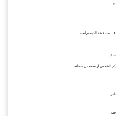
 , أسماء ضد الديمقراطية .
مركز الشخص او سمه من سماته
امر
حقة