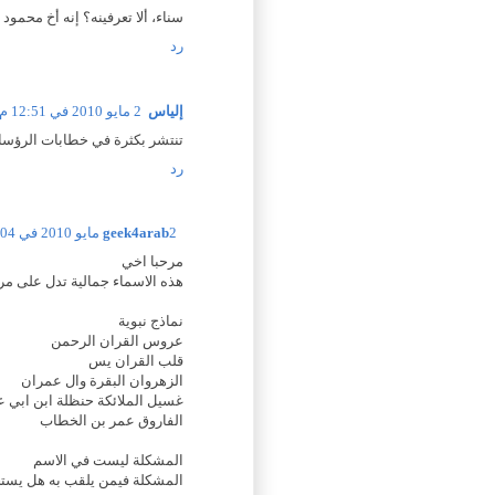
سناء، ألا تعرفينه؟ إنه أخ محمود :P
رد
إلياس
2 مايو 2010 في 12:51 م
تنتشر بكثرة في خطابات الرؤساء
رد
2 مايو 2010 في 1:04 م
geek4arab
مرحبا اخي
هذه الاسماء جمالية تدل على 
نماذج نبوية
عروس القران الرحمن
قلب القران يس
الزهروان البقرة وال عمران
غسيل الملائكة حنظلة ابن ابي ع
الفاروق عمر بن الخطاب
المشكلة ليست في الاسم
المشكلة فيمن يلقب به هل يست