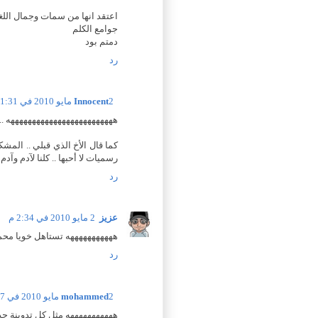
اعتقد انها من سمات وجمال اللغ
جوامع الكلم
دمتم بود
رد
2 مايو 2010 في 1:31 م
Innocent
هههههههههههههههههههههههههه .. 
كما قال الأخ الذي قبلي .. الم
رسميات لا أحبها .. كلنا لآدم وآدم
رد
عزيز
2 مايو 2010 في 2:34 م
هههههههههههه تستاهل خويا مح
رد
2 مايو 2010 في 4:27 م
mohammed
هههههههههههه مثل كل تدوينة جد