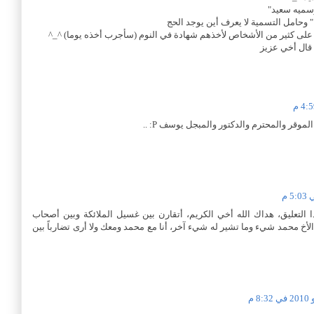
وسميه سعيد"
 وحامل التسمية لا يعرف أين يوجد الحج
على كثير من الأشخاص لأخذهم شهادة في النوم (سأجرب أخذه يوما) ^_^
قال أخي عزيز
لموقر والمحترم والدكتور والمبجل يوسف P: ..
لني أكتب هذا التعليق، هداك الله أخي الكريم، أتقارن بين غسيل الملائكة وبين أصحاب
 الأخ محمد شيء وما تشير له شيء آخر، أنا مع محمد ومعك ولا أرى تضارباً بين