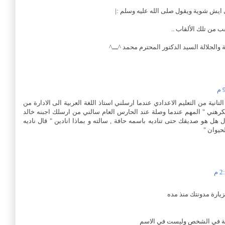
ايش شوية ويقول صلى الله عليه وسلم :|
 من تلك الألقاب ..
الجلالة السيد الدكتور المحترم محمد ^ـــ^
انية من التعليم الاعدادي عندما ارسلني استاذ اللغة العربية الى الادارة من
 يكرهني " المهم عندما وصلة عند الحارس العام سالني من ارسلك اجبنه خالد
ال هل هو صديقك حتى تناديه باسمه حافة , سالته و بماذا انادين " قال ناديه
حيوان "
زيارة مدونتك منذ مده
كلة في الشخص وليست في الاسم