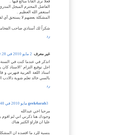
فعلاً نرى ألقاباً مبالغ فيها ..
الفاضل المحترم المبجل المدري 
استغفر الله العظيم ..
المشكلة بعضهم لا يستحق أي لقب
شكراً لك أستاذي صاحب الفخامة و
رد
غير معرف
2 مايو 2010 في 9:28 م
اتذكر في عندما كنت في السنة الت
اجل توقيع التزام "الاستاذ كان
استاذ اللغة العربية فنهرني و ق
بالسي خالد تعلم شوية دالادب ال
رد
3 مايو 2010 في 2:48 م
geek4arab
مرحبا اخي عبدالله
وجودك هنا ذكرني اني لم اقوم ب
عليا ان قاراؤ الكثير هناك
بنسبة للرد ما اقصده ان المش