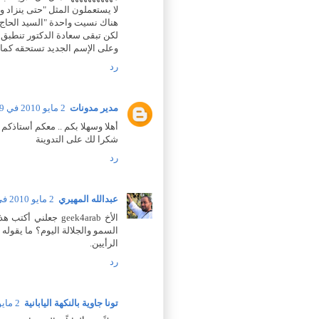
لا يستعملون المثل "حتى ينزاد 
هناك نسيت واحدة "السيد الحاج"
لكن تبقى سعادة الدكتور تنطبق 
وعلى الإسم الجديد تستحقه كما 
رد
مدير مدونات
2 مايو 2010 في 4:59 م
أهلا وسهلا بكم .. معكم أستاذكم ا
شكرا لك على التدوينة
رد
عبدالله المهيري
2 مايو 2010 في 5:03 م
الأخ geek4arab جع
السمو والجلالة اليوم؟ ما يقوله
الرأيين.
رد
تونا جاوية بالنكهة اليابانية
2 مايو 2010 في 8:32 م