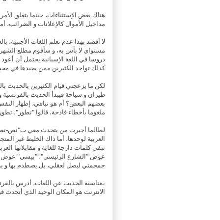
هناك بعض الإستثناءات، حينما يتعلق الأمر
مداخيل الأموال كالإعلانات و الضرائب، أم
لا أقصد بهذا عدم تعلم اللغات الأجنبية، ب
مستواي لا بأس به، و سأقوم مطلع الشهر ا
دروسا في اللغة الإسبانية يحتمل أن أعود 
كذلك تواجد الكثيرين ممن يجيدها في مح
لكن ما يزعجني قيام الكثيرين بالحديث بال
طيران و سياحة فيبدأ الحديث بالفرنسية و
بعضهم البعض؟ أم هو تباهي، إظهار النفس
ملغوما بأخطاء فادحة، قالوا "تطور"، تطور 
لطالما أجبرت من يتحدث معي ب"نص-نص" 
العربية لوحدها، أما ذاك الخليط غير الم
تبقى كلمات دارجة للغاية و مقابلاتها الع
عوض "الشارع الرئيسي"، "بيسي" عوض "ج
جمجمتي ليصل لعقلي، بل يصطدم بها و يرت
بمناسبة الحديث عن اللغات، أدرس بالفرنس
الانترنت هو المكان الوحيد الذي أتحدث فيه 