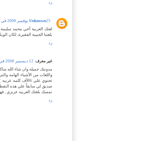
رد
25 نوفمبر 2008 في 1:53 م
Unknown
لغتك العربية أخي محمد سليمة و
بلغتنا الحبيبة الفقيرة، لكان الويك
رد
غير معرف
12 ديسمبر 2008 في 1:55 ص
مدونتك جميله وان شاء الله ساكو
تحتوي علي 6الآف كلم
صديق لي سابقاً علي هذه النقطه
تمسك بلغتك العربيه عزيزي , فهي
رد