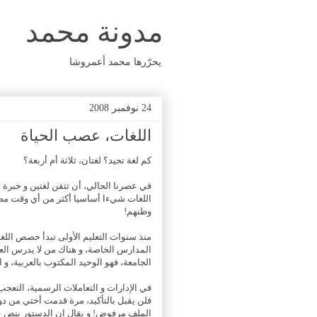
مدونة محمد
يحرّرها محمد أعمروشا
24 نوفمبر 2008
اللغات، عصب الحياة
كم لغة تجيد؟ لغتان، ثلاثة أم أربعة؟
في عصرنا الحالي، أن تتقن لغتين و خبر
اللغات شيءا أساسيا أكثر من أي وقت مضى
وطنهم!
منذ سنوات التعليم الأولى تبدأ حصص اللغة 
المدارس الخاصة، و هناك من لا يدرس العر
الجامعة، فهو الوحيد المكتوب بالعربية، و البقية DEF
في الإدارات و التعاملات الرسمية، التعج
فلن يقبل بالتأكيد، مرة قدمت أختي من دولة
الملف مرفوض! و يقال إن الدستور ينص عل