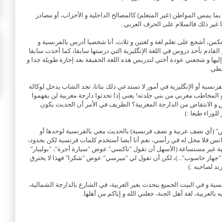
 بما يمس المواطن (غير المتعلم) كالمصالح الداخلية و الأحزاب، أو مصادر
ا غير ذلك فالسلام على الحرف العربي..
العكس، أشجع على تعلم لغة و لغتين و ثلاث، أنا شخصيا أدرس بالفرنسية و
لقادم بأخذ دروس في اللغة الإنگليزية التي درستها سابقا، كما أخذت سابقا
إليها و شجعني عودة أختي لتدريس هذه اللغة الخفيفة بعد إجازة طويلة جدا و
يطي.
فرنسية أو الإنگليزية في أمور لا تستدعي ذلك بتاتا، تجد الشاب يدخل لوكالة
 المخاطب مغربي من بني جلدته! يعني إذا تحدثوا دارجة مغربية لن يفهموا
 و الانتقاص من الدارجة المغربية؟ الطريف في الأمر أن الحديث يكون
للوراء طبعا :)
(أي نصف عربية و نصف فرنسية) بالحديث معي بالفرنسية لوحدها أو
تجانس فلا محل له في رأسي، نعم أنا أيضا أستخدم كلمات فرنسية لكن بحدود،
ربية غير مستساغة (الأسهل أن تقول "تاكسي" عوض "سيارة أجرة"، "بوليبار"
هاز حاسوب"...)، لكن أن تقول لي "ميرسي" عوض "شكرا" فهذا لا يخترق
د لصاحبه :)
ية و في البيت الجميع يتحدث بغير العربية، في الشارع بالدارجة الشمالية،
بالعربية، لغة أهل الجنة، جعلني الله و إياكم من أهلها.