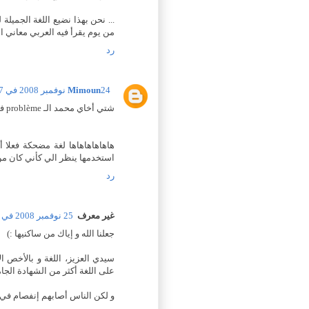
... نحن بهذا نضيع اللغة الجمي
من يوم يقرأ فيه العربي معاني الق
رد
24 نوفمبر 2008 في 10:17 م
Mimoun
شتي أخاي محمد الـ problème فين كاين حنا jamais نهدروا بالـmais francais غير شي مرات وصافي.
هاهاهاهاهاها لغة مضحكة فعلا أ
استخدمها ينظر الي كأني كان من
رد
غير معرف
25 نوفمبر 2008 في 1:41 م
جعلنا الله و إياك من ساكنيها :)
سيدي العزيز، اللغة و بالأخص ا
على اللغة أكثر من الشهادة الجام
و لكن الناس أصابهم إنفصام في الث