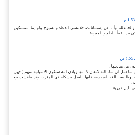
الحمدلله. وأما عن إستثنائاتك، فلاتنسى الدعاة والشيوخ. ولو إننا متمسكين
ي بيديا غنياً بالعلم وبالمعرفة.
ن من متابعيها ,
واللغات من الأشياء الهامه والتي ساعمل ان شاء الله لاتقان 3 منها وباذن الله ستكون الاسبانيه منهم ( فهي
ه عربيه ) , وبالنسبه للغه الفرنسيه فانها بالفعل مشكله في المغرب وقد تناقشت مع
 .
 دليل عروبتنا .