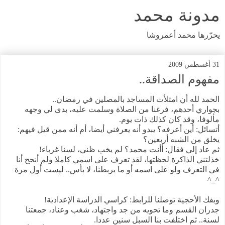
مدونة محمد
يحرّرها محمد أعمروشا
31 أغسطس 2009
مفهوم الصداقة..
الحمد لله أن امتلأت المساجد بالمصلين في رمضان..
بجواري أحدهم، فرغنا من الصلاة وسلمت عليه، بدى لي وجهه
مألوفا، وقد كان كذلك ذات يوم.
أتسائل: أين أعرفه؟ يبدو أنه يعرفني أيضا، أم أنه ممن قيل فيهم:
يخلق من الشبه أربعين؟
ثم عاد إلي فقال: أأنت محمد؟ لم يخب ظني، لسنا غرباء!
خذلتني الذاكرة لحظتها، لقد تعرف على اسمي كاملا ولم أنجح أنا
في التعرف ولو على اسمه أو ما يربطنا، لا بأس.. ليست أول مرة
^_^
وبفك الأحجية توصلنا للرابط: كراسي الدراسة الإعدادية!
جدران القسم وما تحويه من جد واجتهاد، شغب وعناد، جمعتنا
لسنة.. ثم اختلفت بنا السبل سنين عددا.