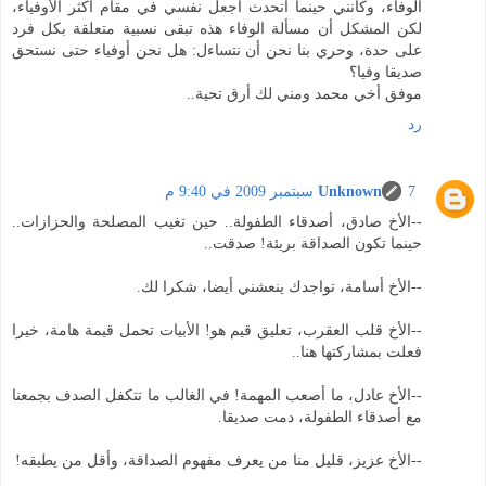
الوفاء، وكأنني حينما أتحدث أجعل نفسي في مقام أكثر الأوفياء،
لكن المشكل أن مسألة الوفاء هذه تبقى نسبية متعلقة بكل فرد
على حدة، وحري بنا نحن أن نتساءل: هل نحن أوفياء حتى نستحق
صديقا وفيا؟
موفق أخي محمد ومني لك أرق تحية..
رد
7 سبتمبر 2009 في 9:40 م
Unknown
--الأخ صادق، أصدقاء الطفولة.. حين تغيب المصلحة والحزازات..
حينما تكون الصداقة بريئة! صدقت..
--الأخ أسامة، تواجدك ينعشني أيضا، شكرا لك.
--الأخ قلب العقرب، تعليق قيم هو! الأبيات تحمل قيمة هامة، خيرا
فعلت بمشاركتها هنا..
--الأخ عادل، ما أصعب المهمة! في الغالب ما تتكفل الصدف بجمعنا
مع أصدقاء الطفولة، دمت صديقا.
--الأخ عزيز، قليل منا من يعرف مفهوم الصداقة، وأقل من يطبقه!