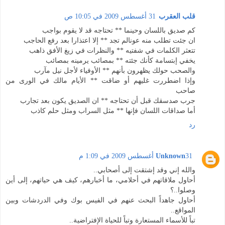
قلب العقرب
31 أغسطس 2009 في 10:05 ص
كم صديق باللسان وحينما ** تحتاجه قد لا يقوم بواجب
ان جئت تطلب منه عونالم تجد ** إلا اعتذارا بعد رفع الحاجب
تتعثر الكلمات في شفتيه ** والنظرات في زيغ الأفق ذاهب
يخفي إبتسامة كأنك جئته ** بمصائب يرمينه بمصائب
والصحب حولك يظهرون بأنهم ** الأوفياء لأجل نيل مآرب
وإذا اضطررت غليهم أو ضاقت ** الأيام مالك في الورى من
صاحب
جرب صدسقك قبل أن تحتاجه ** ان الصديق يكون بعد تجارب
أما صداقات اللسان فإنها ** مثل السراب ومثل حلم كاذب
رد
31 أغسطس 2009 في 1:09 م
Unknown
والله إني وقد إشتقت إلى أصحابي..
أحاول ملاقاتهم في أحلامي، ما أخبارهم، كيف هي حياتهم، إلى أين
وصلوا..؟
أحاول جاهداً البحث عنهم في الفيس بوك وفي الدردشات وبين
المواقع..
تباً للأسماء المستعارة وتباً للحياة الإفتراضية..