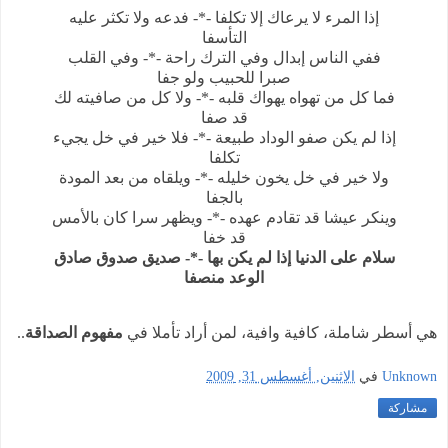
إذا المرء لا يرعاك إلا تكلفا -*- فدعه ولا تكثر عليه
التأسفا
ففي الناس إبدال وفي الترك راحة -*- وفي القلب
صبرا للحبيب ولو جفا
فما كل من تهواه يهواك قلبه -*- ولا كل من صافيته لك
قد صفا
إذا لم يكن صفو الوداد طبيعة -*- فلا خير في خل يجيء
تكلفا
ولا خير في خل يخون خليله -*- ويلقاه من بعد المودة
بالجفا
وينكر عيشا قد تقادم عهده -*- ويظهر سرا كان بالأمس
قد خفا
سلام على الدنيا إذا لم يكن بها -*- صديق صدوق صادق
الوعد منصفا
هي أسطر شاملة، كافية وافية، لمن أراد تأملا في
مفهوم الصداقة
..
Unknown
في
الاثنين, أغسطس 31, 2009
مشاركة