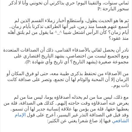
ثماني سنوات، والتقينا اليوم! حري بذاكرتي أن تخونني وأنا لا أذكر
سحور البارحة :P
ثم ها هو الحديث يطول، وأستطلع أخبار زملاء القسم الذين لم
أسمع عنهم همسا منذ زمن، غير أنها الطرائف تذكرنا بأيام زمان..
أيام زمان؟ كأن الرأس اشتعل شيبا ^_^ ما يقول من لم يلتق أهله
منذ عقود؟
نادر أن يحصل لقائي بالأصدقاء القدامى، ذلك أن الصداقات المتعددة
ومع الجميع ليست من اختصاصي، يشهد التاريخ اقتصاري على
مجموعة صغيرة (يشهد التاريخ؟ أي تاريخ وأي شهادة :P).
من الأصدقاء من تحتفظ بذكرى طيبة معه، حتى لو فرق المكان أو
الزمان إلا أن المحبة والوئام لها أن تجمع، وتصر على صداقة كانت
ذات يوم..
مع ذلك، ليس منا من لم يخذله أصدقاؤه يوما، ليس منا من لم
يعرض عنه أصدقاؤه وقت حاجته إليهم.. كذلك هي الصداقة، قلة من
يعطيها حقها، قلة من يؤمن بها علاقة إنسانية جدير لها أن تسمو..
وقد قيل في الصداقة النذر غير اليسير، أعرج على قول
الإمام
الشافعي
فيها إذ صاغ شعرا يغني عن الكثير: