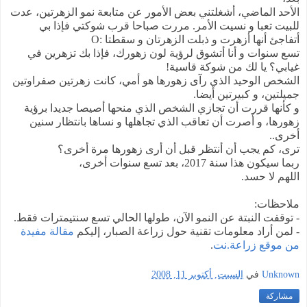
الأحد الماضي، أشغلتني بعض الأمور عن متابعة نمو الزهرتين، عدت
للبيت تعبا و نسيت الأمر. مررت صباحا قرب شوكتي فإذا بي
أتفاجئ أنها أزهرت و ذبلت الزهرتان و سقطتا :O
تسع سنوات و أنا أتشوق لرؤية لون زهورك، فإذا بك تزهرين في
غيابي؟ يا لك من شوكة قاسية!
الشخص الوحيد الذي رآى زهورها هو أمي، كانت زهرتين صفراوتين
جميلتين، و كبيرتين أيضا.
و كأنها قررت أن تجازي الشخص الذي منحها أصيصا جديدا برؤية
زهورها، و أصرت أن تعاقب الذي تجاهلها و نساها بانتظار سنين
أخرى..
ترى، كم يجب أن أنتظر قبل أن أرى زهورها مرة أخرى؟
ربما سيكون هذا سنة 2017، بعد تسع سنوات أخرى،
اللهم لا حسد.
ملاحظات:
- توقفت النبتة عن النمو الآن، طولها الحالي تسع سنتيمترات فقط.
- لمن أراد معلومات تقنية حول زراعة الصبار، إليكم
مقالة مفيدة
من موقع زراعة.نت
.
Unknown
في
السبت, أكتوبر 11, 2008
مشاركة