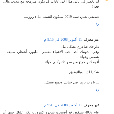
لم يخطر في بالي هذا أخي عادل، قد تكون مبرمجة مع مذنب هالي
فعلا!
صديقي نعيم، سنة 2019 سيكون الشيب ملء رؤوسنا.
رد
غير معرف
11 أكتوبر 2008 في 9:15 م
طرحك شاعري بشكل ما..
وفي مدونتك أجد أحب الأشياء لنفسي.. طيور، أشجار، طبيعة ..
شمس وهواء..
أغبطك وأخرج من مدونتك وكلي حياة..
شكرا لك.. وبالتوفيق..
... يا رب تزهر في حياتك وتمتع عينيك..
رد
غير معرف
11 أكتوبر 2008 في 9:41 م
عام 4009 ستكون قد أصبحت شجرة كبيرة، و لكن عليك حينها أن