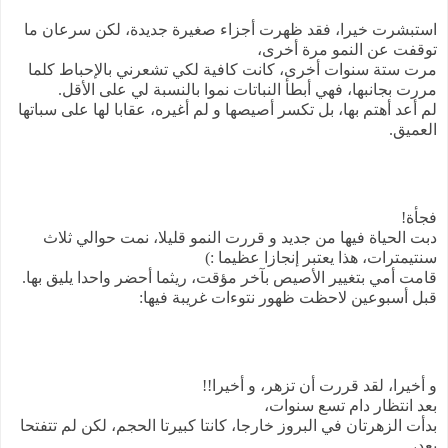
استبشرت خيرا، فقد ظهرت أجزاء صغيرة جديدة، لكن سرعان ما
توقفت عن النمو مرة أخرى،
مرت ستة سنوات أخرى، كانت كافية لكي تشعرني بالإحباط كلما
مررت بجانبها، فهي أبطأ النباتات نموا بالنسبة لي على الأقل.
لم أعد أهتم بها، بل تكسر أصيصها و لم أغيره، عقابا لها على سباتها
العميق.
فجأة!
دبت الحياة فيها من جديد و قررت النمو قليلا، نمت حوالي ثلاث
سنتيمترات، هذا يعتبر إنجازا عظيما :)
قامت أمي بتغيير الأصيص بآخر مؤقت، ريثما أحضر واحدا يليق بها.
قبل أسبوعين لاحظت ظهور نتوءات غريبة فيها:
و أخيرا، لقد قررت أن تزهر، و أخيرا!!
بعد انتظار دام تسع سنوات،
بدأت الزهرتان في البروز خارجا، كانتا كبيرتا الحجم، لكن لم تتفتحا
بعد،