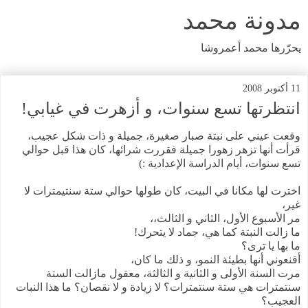
مدونة محمد
يحرّرها محمد أعمروشا
11 أكتوبر 2008
انتظرتها تسع سنوات، و أزهرت في غيابي!
وقعت عيني على نبتة صبار صغيرة، جميلة و ذات شكل عجيب،
قرأت أنها تزهر زهورا جميلة فقررت شرائها، كان هذا قبل حوالي
تسع سنوات، أيام الدراسة الإعدادية :)
اخترت لها مكانا في البيت، كان طولها حوالي ستة سنتيمترات لا
غير،
مر الأسبوع الأول، الثاني و الثالث،،
ما زالت النبتة كما هي، جماد لا يتحرك!
ما بها يا ترى؟
أقنعوني أنها بطيئة النمو، و ذلك ما كان،
مرت السنة الأولى و الثانية و الثالثة، معقول مازالت الستة
سنتمترات هي ستة سنتمترات؟ لا زيادة و لا نقصان؟ ما هذا النبات
العجيب؟